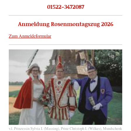
01522-3472087
Anmeldung Rosenmontagszug 2026
Zum Anmeldeformular
v.l. Prinzessin Sylvia I. (Massing), Prinz Christoph I. (Wilkes), Mundschenk